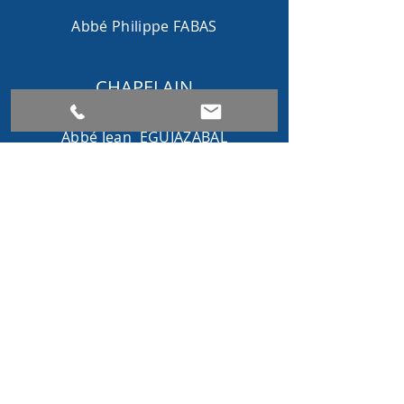
Abbé
Philippe FABAS
CHAPELAIN
Abbé Jean EGUI
A
ZABAL
CONTACT
CATHEDRALE
SAINTE MARIE
NOTRE
ADRESSE
15, rue des Prébendes, 64100 Bayonne,
France
E-mail :