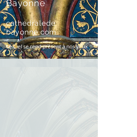
Bayonne
cathedralede
bayonne.com
Le Ciel se rend présent à nos yeux